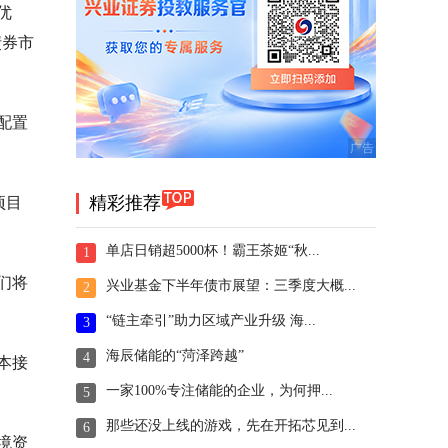
优
债券市
配置
精彩推荐
项目
单店日销超5000杯！霸王茶姬“秋...
1
们将
兴业基金下半年债市展望：三季度大概...
2
“链主牵引”助力区域产业升级 海...
3
海辰储能的“菏泽跨越”
4
本接
一家100%专注储能的企业，为何押...
5
那些还没上线的游戏，先在开拓芯见到...
6
境资