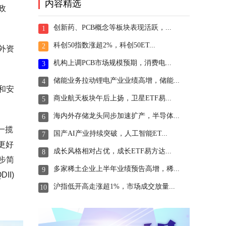
内容精选
政
创新药、PCB概念等板块表现活跃，...
1
科创50指数涨超2%，科创50ET...
2
外资
机构上调PCB市场规模预期，消费电...
3
储能业务拉动锂电产业业绩高增，储能...
4
和安
商业航天板块午后上扬，卫星ETF易...
5
海内外存储龙头同步加速扩产，半导体...
6
一揽
国产AI产业持续突破，人工智能ET...
7
更好
成长风格相对占优，成长ETF易方达...
8
步简
多家稀土企业上半年业绩预告高增，稀...
9
I)
沪指低开高走涨超1%，市场成交放量...
10