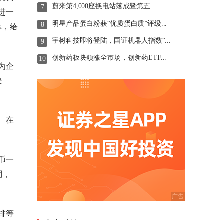
蔚来第4,000座换电站落成暨第五...
7
进一
明星产品蛋白粉获“优质蛋白质”评级...
8
体，给
宇树科技即将登陆，国证机器人指数“...
9
创新药板块领涨全市场，创新药ETF...
10
为企
美
、在
币一
同，
排等