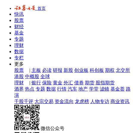
首页
快讯
股票
财经
基金
专题
理财
数据
专栏
更多
股票
|
主板
必读
研报
新股
创业板
科创板
期权
北交所
港股
中概股
全球
理财
|
银行
保险
黄金
外汇
债券
期货
股指期货
酒界
热点
专题
数据
行情
汽车
地产
学堂
滤镜
基金荟
路
演
千股千评
大宗交易
资金流向
龙虎榜
人物专访
商业资讯
微信公众号