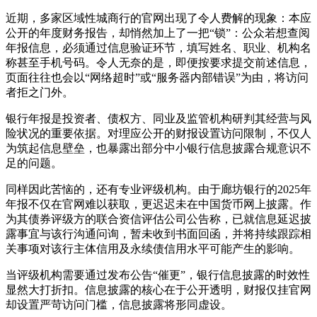
近期，多家区域性城商行的官网出现了令人费解的现象：本应
公开的年度财务报告，却悄然加上了一把“锁”：公众若想查阅
年报信息，必须通过信息验证环节，填写姓名、职业、机构名
称甚至手机号码。令人无奈的是，即便按要求提交前述信息，
页面往往也会以“网络超时”或“服务器内部错误”为由，将访问
者拒之门外。
银行年报是投资者、债权方、同业及监管机构研判其经营与风
险状况的重要依据。对理应公开的财报设置访问限制，不仅人
为筑起信息壁垒，也暴露出部分中小银行信息披露合规意识不
足的问题。
同样因此苦恼的，还有专业评级机构。由于廊坊银行的2025年
年报不仅在官网难以获取，更迟迟未在中国货币网上披露。作
为其债券评级方的联合资信评估公司公告称，已就信息延迟披
露事宜与该行沟通问询，暂未收到书面回函，并将持续跟踪相
关事项对该行主体信用及永续债信用水平可能产生的影响。
当评级机构需要通过发布公告“催更”，银行信息披露的时效性
显然大打折扣。信息披露的核心在于公开透明，财报仅挂官网
却设置严苛访问门槛，信息披露将形同虚设。