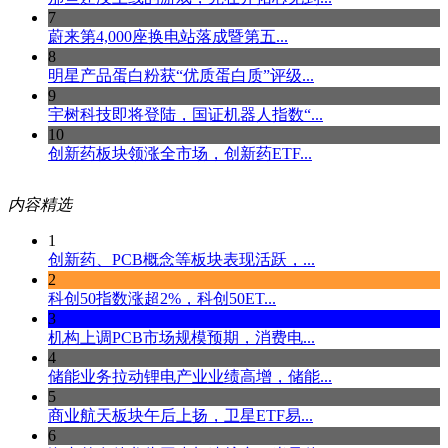
7
蔚来第4,000座换电站落成暨第五...
8
明星产品蛋白粉获“优质蛋白质”评级...
9
宇树科技即将登陆，国证机器人指数“...
10
创新药板块领涨全市场，创新药ETF...
内容精选
1
创新药、PCB概念等板块表现活跃，...
2
科创50指数涨超2%，科创50ET...
3
机构上调PCB市场规模预期，消费电...
4
储能业务拉动锂电产业业绩高增，储能...
5
商业航天板块午后上扬，卫星ETF易...
6