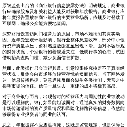
原银监会出台的《商业银行信息披露办法》明确规定，商业银
行应确保股东及相关利益人能及时获取年度报告。商业银行应
将年度报告置放在商业银行的主要营业场所，依规及时登载于
互联网，确保公众能方便地查阅。
深究财报设置访问门槛背后的原因，市场不难揣测其真实动
因。近年受宏观环境影响，银行业整体息差收窄，部分中小银
行资产质量承压，盈利增速放缓甚至出现下滑。面对不容乐观
的财务状况，个别银行抱着规避关注、低调行事的心态，试图
借助抬高查阅门槛，减少负面信息扩散。
然而，此类操作只会适得其反。刻意设限终究掩盖不了真实经
营状况，反倒会向市场释放经营存忧的负面信号。当下网络发
达，信息传播迅捷，刻意遮掩反而会滋生各类揣测，无形之中
损耗市场的信任。信任一旦失去，重建的成本将极其高昂。
对于商业银行而言，出现暂时的经营压力与周期性的业绩波动
是可以理解的。银行如果能坦诚面对，通过真实的财务数据向
市场传递清晰的资产质量情况和风险化解路径等信息，依然能
够获得专业投资者与同业的认可。
总之，年报披露不应遮遮掩掩，这既是监管规定，也是保障公