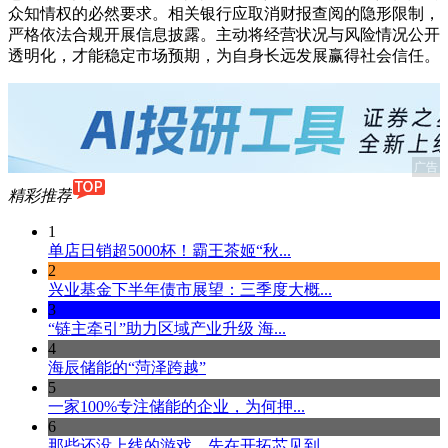
众知情权的必然要求。相关银行应取消财报查阅的隐形限制，
严格依法合规开展信息披露。主动将经营状况与风险情况公开
透明化，才能稳定市场预期，为自身长远发展赢得社会信任。
广告
精彩推荐
1
单店日销超5000杯！霸王茶姬“秋...
2
兴业基金下半年债市展望：三季度大概...
3
“链主牵引”助力区域产业升级 海...
4
海辰储能的“菏泽跨越”
5
一家100%专注储能的企业，为何押...
6
那些还没上线的游戏，先在开拓芯见到...